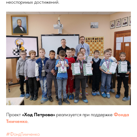
неоспоримых достижений.
Проект
«Ход Петрова»
реализуется при поддержке
Фонда
Тимченко
.
#ФондТимченко